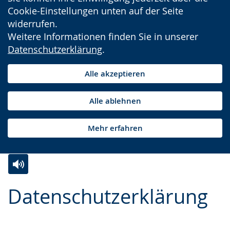
Cookie-Einstellungen unten auf der Seite
widerrufen.
Weitere Informationen finden Sie in unserer
Datenschutzerklärung
.
Alle akzeptieren
Alle ablehnen
Mehr erfahren
Zur
Aktiviere
Ein
Datenschutzerklärung
Leichten
Audio-
Video
Sprache
Unterstützung.
in
wechseln.
Deutscher