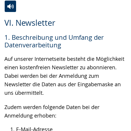
Zur
Aktiviere
Ein
VI. Newsletter
Leichten
Audio-
Video
Sprache
Unterstützung.
in
1. Beschreibung und Umfang der
wechseln.
Deutscher
Datenverarbeitung
Gebärdensprache
wird
Auf unserer Internetseite besteht die Möglichkeit
angezeigt.
einen kostenfreien Newsletter zu abonnieren.
Dabei werden bei der Anmeldung zum
Newsletter die Daten aus der Eingabemaske an
uns übermittelt.
Zudem werden folgende Daten bei der
Anmeldung erhoben:
E-Mail-Adresse