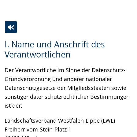
Gebärdensprache
wird
angezeigt.
Zur
Aktiviere
Ein
I. Name und Anschrift des
Leichten
Audio-
Video
Verantwortlichen
Sprache
Unterstützung.
in
wechseln.
Deutscher
Der Verantwortliche im Sinne der Datenschutz-
Gebärdensprache
Grundverordnung und anderer nationaler
wird
Datenschutzgesetze der Mitgliedsstaaten sowie
angezeigt.
sonstiger datenschutzrechtlicher Bestimmungen
ist der:
Landschaftsverband Westfalen-Lippe (LWL)
Freiherr-vom-Stein-Platz 1