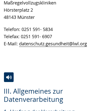
Maßregelvollzugskliniken
Hörsterplatz 2
48143 Münster
Telefon: 0251 591- 5834
Telefax: 0251 591- 6907
E-Mail:
datenschutz.gesundheit@lwl.org
Zur
Aktiviere
Ein
III. Allgemeines zur
Leichten
Audio-
Video
Datenverarbeitung
Sprache
Unterstützung.
in
wechseln.
Deutscher