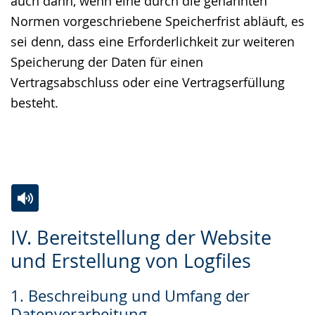
auch dann, wenn eine durch die genannten
Normen vorgeschriebene Speicherfrist abläuft, es
sei denn, dass eine Erforderlichkeit zur weiteren
Speicherung der Daten für einen
Vertragsabschluss oder eine Vertragserfüllung
besteht.
Zur
Aktiviere
Ein
IV. Bereitstellung der Website
Leichten
Audio-
Video
und Erstellung von Logfiles
Sprache
Unterstützung.
in
wechseln.
Deutscher
1. Beschreibung und Umfang der
Gebärdensprache
Datenverarbeitung