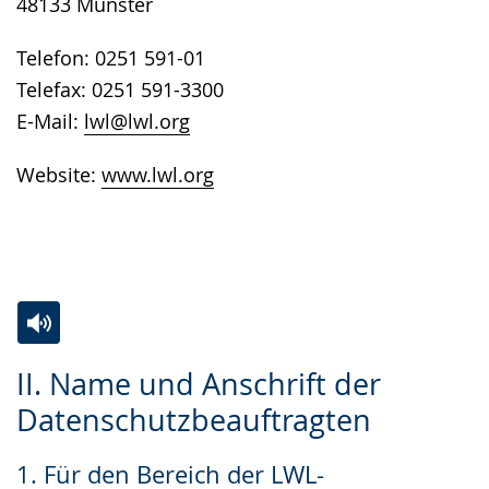
48133 Münster
Telefon: 0251 591-01
Telefax: 0251 591-3300
E-Mail:
lwl@lwl.org
Website:
www.lwl.org
Zur
Aktiviere
Ein
II. Name und Anschrift der
Leichten
Audio-
Video
Datenschutzbeauftragten
Sprache
Unterstützung.
in
wechseln.
Deutscher
1. Für den Bereich der LWL-
Gebärdensprache