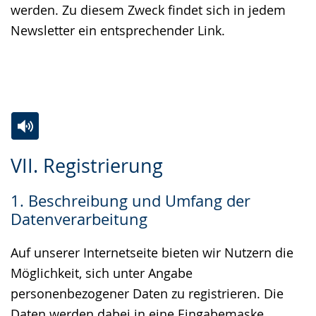
werden. Zu diesem Zweck findet sich in jedem
Newsletter ein entsprechender Link.
Zur
Aktiviere
Ein
VII. Registrierung
Leichten
Audio-
Video
Sprache
Unterstützung.
in
1. Beschreibung und Umfang der
wechseln.
Deutscher
Datenverarbeitung
Gebärdensprache
wird
Auf unserer Internetseite bieten wir Nutzern die
angezeigt.
Möglichkeit, sich unter Angabe
personenbezogener Daten zu registrieren. Die
Daten werden dabei in eine Eingabemaske