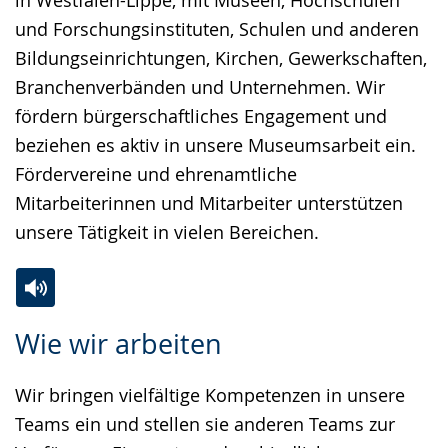
in Westfalen-Lippe, mit Museen, Hochschulen
und Forschungsinstituten, Schulen und anderen
Bildungseinrichtungen, Kirchen, Gewerkschaften,
Branchenverbänden und Unternehmen. Wir
fördern bürgerschaftliches Engagement und
beziehen es aktiv in unsere Museumsarbeit ein.
Fördervereine und ehrenamtliche
Mitarbeiterinnen und Mitarbeiter unterstützen
unsere Tätigkeit in vielen Bereichen.
Zur
Aktiviere
Ein
Wie wir arbeiten
Leichten
Audio-
Video
Sprache
Unterstützung.
in
Wir bringen vielfältige Kompetenzen in unsere
wechseln.
Deutscher
Teams ein und stellen sie anderen Teams zur
Gebärdensprache