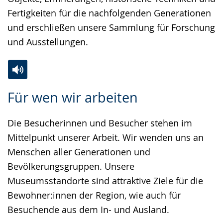
Fertigkeiten für die nachfolgenden Generationen
und erschließen unsere Sammlung für Forschung
und Ausstellungen.
Zur
Aktiviere
Ein
Für wen wir arbeiten
Leichten
Audio-
Video
Sprache
Unterstützung.
in
Die Besucherinnen und Besucher stehen im
wechseln.
Deutscher
Mittelpunkt unserer Arbeit. Wir wenden uns an
Gebärdensprache
Menschen aller Generationen und
wird
Bevölkerungsgruppen. Unsere
angezeigt.
Museumsstandorte sind attraktive Ziele für die
Bewohner:innen der Region, wie auch für
Besuchende aus dem In- und Ausland.