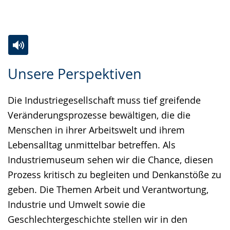
Zur
Aktiviere
Ein
Unsere Perspektiven
Leichten
Audio-
Video
Sprache
Unterstützung.
in
Die Industriegesellschaft muss tief greifende
wechseln.
Deutscher
Veränderungsprozesse bewältigen, die die
Gebärdensprache
Menschen in ihrer Arbeitswelt und ihrem
wird
Lebensalltag unmittelbar betreffen. Als
angezeigt.
Industriemuseum sehen wir die Chance, diesen
Prozess kritisch zu begleiten und Denkanstöße zu
geben. Die Themen Arbeit und Verantwortung,
Industrie und Umwelt sowie die
Geschlechtergeschichte stellen wir in den