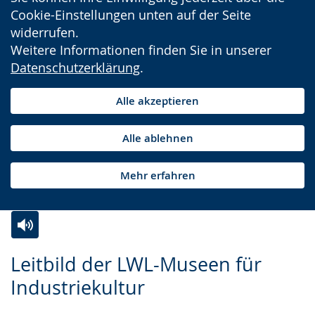
Cookie-Einstellungen unten auf der Seite
widerrufen.
Weitere Informationen finden Sie in unserer
Datenschutzerklärung
.
Alle akzeptieren
Alle ablehnen
Mehr erfahren
Zur
Aktiviere
Ein
Leitbild der LWL-Museen für
Leichten
Audio-
Video
Industriekultur
Sprache
Unterstützung.
in
wechseln.
Deutscher