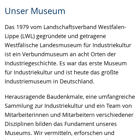
Zur
Aktiviere
Ein
Unser Museum
Leichten
Audio-
Video
Sprache
Unterstützung.
in
Das 1979 vom Landschaftsverband Westfalen-
wechseln.
Deutscher
Lippe (LWL) gegründete und getragene
Gebärdensprache
Westfälische Landesmuseum für Industriekultur
wird
ist ein Verbundmuseum an acht Orten der
angezeigt.
Industriegeschichte. Es war das erste Museum
für Industriekultur und ist heute das größte
Industriemuseum in Deutschland.
Herausragende Baudenkmale, eine umfangreiche
Sammlung zur Industriekultur und ein Team von
Mitarbeiterinnen und Mitarbeitern verschiedener
Disziplinen bilden das Fundament unseres
Museums. Wir vermitteln, erforschen und